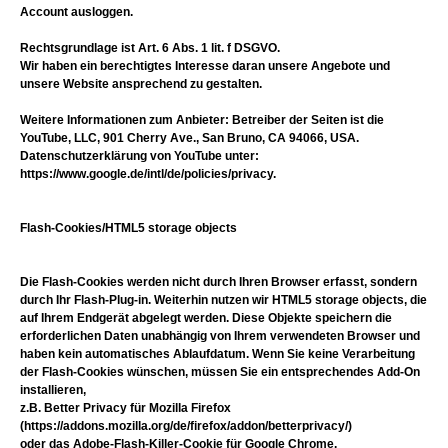
Account ausloggen.
Rechtsgrundlage ist Art. 6 Abs. 1 lit. f DSGVO.
Wir haben ein berechtigtes Interesse daran unsere Angebote und
unsere Website ansprechend zu gestalten.
Weitere Informationen zum Anbieter: Betreiber der Seiten ist die
YouTube, LLC, 901 Cherry Ave., San Bruno, CA 94066, USA.
Datenschutzerklärung von YouTube unter:
https://www.google.de/intl/de/policies/privacy.
Flash-Cookies/HTML5 storage objects
Die Flash-Cookies werden nicht durch Ihren Browser erfasst, sondern
durch Ihr Flash-Plug-in. Weiterhin nutzen wir HTML5 storage objects, die
auf Ihrem Endgerät abgelegt werden. Diese Objekte speichern die
erforderlichen Daten unabhängig von Ihrem verwendeten Browser und
haben kein automatisches Ablaufdatum. Wenn Sie keine Verarbeitung
der Flash-Cookies wünschen, müssen Sie ein entsprechendes Add-On
installieren,
z.B. Better Privacy für Mozilla Firefox
(https://addons.mozilla.org/de/firefox/addon/betterprivacy/)
oder das Adobe-Flash-Killer-Cookie für Google Chrome.