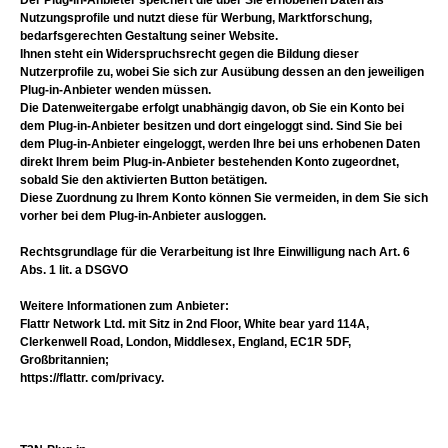
Der Plug-in-Anbieter speichert die über Sie erhobenen Daten als
Nutzungsprofile und nutzt diese für Werbung, Marktforschung,
bedarfsgerechten Gestaltung seiner Website.
Ihnen steht ein Widerspruchsrecht gegen die Bildung dieser
Nutzerprofile zu, wobei Sie sich zur Ausübung dessen an den jeweiligen
Plug-in-Anbieter wenden müssen.
Die Datenweitergabe erfolgt unabhängig davon, ob Sie ein Konto bei
dem Plug-in-Anbieter besitzen und dort eingeloggt sind. Sind Sie bei
dem Plug-in-Anbieter eingeloggt, werden Ihre bei uns erhobenen Daten
direkt Ihrem beim Plug-in-Anbieter bestehenden Konto zugeordnet,
sobald Sie den aktivierten Button betätigen.
Diese Zuordnung zu Ihrem Konto können Sie vermeiden, in dem Sie sich
vorher bei dem Plug-in-Anbieter ausloggen.
Rechtsgrundlage für die Verarbeitung ist Ihre Einwilligung nach Art. 6
Abs. 1 lit. a DSGVO
Weitere Informationen zum Anbieter:
Flattr Network Ltd. mit Sitz in 2nd Floor, White bear yard 114A,
Clerkenwell Road, London, Middlesex, England, EC1R 5DF,
Großbritannien;
https://flattr. com/privacy.