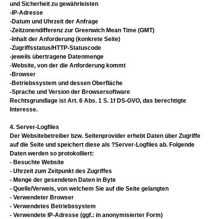
und Sicherheit zu gewährleisten
-IP-Adresse
-Datum und Uhrzeit der Anfrage
-Zeitzonendifferenz zur Greenwich Mean Time (GMT)
-Inhalt der Anforderung (konkrete Seite)
-Zugriffsstatus/HTTP-Statuscode
-jeweils übertragene Datenmenge
-Website, von der die Anforderung kommt
-Browser
-Betriebssystem und dessen Oberfläche
-Sprache und Version der Browsersoftware
Rechtsgrundlage ist Art. 6 Abs. 1 S. 1f DS-GVO, das berechtigte
Interesse.
4. Server-Logfiles
Der Websitebetreiber bzw. Seitenprovider erhebt Daten über Zugriffe
auf die Seite und speichert diese als ?Server-Logfiles ab. Folgende
Daten werden so protokolliert:
- Besuchte Website
- Uhrzeit zum Zeitpunkt des Zugriffes
- Menge der gesendeten Daten in Byte
- Quelle/Verweis, von welchem Sie auf die Seite gelangten
- Verwendeter Browser
- Verwendetes Betriebssystem
- Verwendete IP-Adresse (ggf.: in anonymisierter Form)