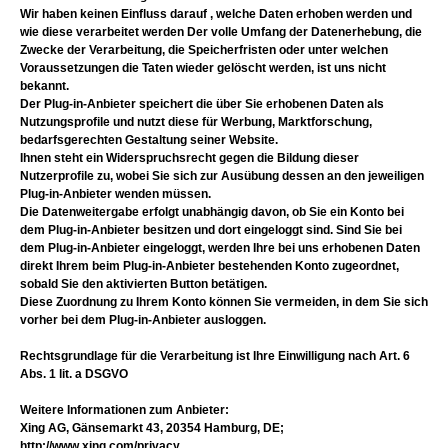
Wir haben keinen Einfluss darauf , welche Daten erhoben werden und
wie diese verarbeitet werden Der volle Umfang der Datenerhebung, die
Zwecke der Verarbeitung, die Speicherfristen oder unter welchen
Voraussetzungen die Taten wieder gelöscht werden, ist uns nicht
bekannt.
Der Plug-in-Anbieter speichert die über Sie erhobenen Daten als
Nutzungsprofile und nutzt diese für Werbung, Marktforschung,
bedarfsgerechten Gestaltung seiner Website.
Ihnen steht ein Widerspruchsrecht gegen die Bildung dieser
Nutzerprofile zu, wobei Sie sich zur Ausübung dessen an den jeweiligen
Plug-in-Anbieter wenden müssen.
Die Datenweitergabe erfolgt unabhängig davon, ob Sie ein Konto bei
dem Plug-in-Anbieter besitzen und dort eingeloggt sind. Sind Sie bei
dem Plug-in-Anbieter eingeloggt, werden Ihre bei uns erhobenen Daten
direkt Ihrem beim Plug-in-Anbieter bestehenden Konto zugeordnet,
sobald Sie den aktivierten Button betätigen.
Diese Zuordnung zu Ihrem Konto können Sie vermeiden, in dem Sie sich
vorher bei dem Plug-in-Anbieter ausloggen.
Rechtsgrundlage für die Verarbeitung ist Ihre Einwilligung nach Art. 6
Abs. 1 lit. a DSGVO
Weitere Informationen zum Anbieter:
Xing AG, Gänsemarkt 43, 20354 Hamburg, DE;
http://www.xing.com/privacy.